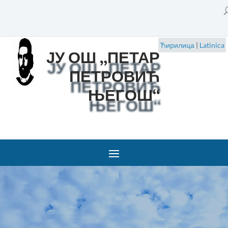
Ћирилица
|
Latinica
ЈУ ОШ „ПЕТАР
ПЕТРОВИЋ
ЊЕГОШ“