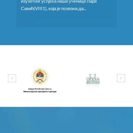
активности које су ученици..
пјеха наше ученице Ларе
која је позвана да...
‹
›