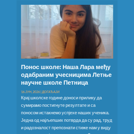
оле: Наша Лара међу
Родитељи – наши с
м учесницима Летње
савезници и подрш
коле Петница
16 ЈУН, 2026
|
ДОГАЂАЈИ
У уторак 9. јуна на часу ВРО
АЂАЈИ
1 учествовали су у занимљи
 године доноси прилику да
корисној радионици коју је 
тигнуте резултате и са
једна од мајки ученика овог
кнемо успјехе наших ученика.
Дијана Савић, педагог по з
љепших потврда да су рад, труд
је радионицу која представ
т препознати стиже нам у виду