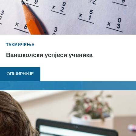
ТАКМИЧЕЊА
Ваншколски успјеси ученика
ОПШИРНИЈЕ