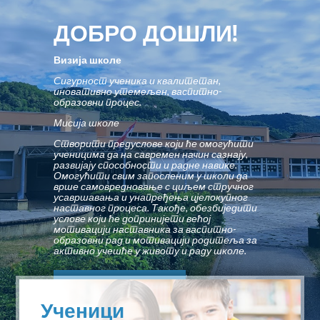
ДОБРО ДОШЛИ!
Визија школе
Сигурност ученика и квалитетан,
иновативно утемељен, васпитно-
образовни процес.
Мисија школе
Створити предуслове који ће омогућити
ученицима да на савремен начин сазнају,
развијају способности и радне навике.
Омогућити свим запосленим у школи да
врше самовредновање с циљем стручног
усавршавања и унапређења цјелокупног
наставног процеса. Такође, обезбиједити
услове који ће допринијети већој
мотивацији наставника за васпитно-
образовни рад и мотивацији родитеља за
активно учешће у животу и раду школе.
САЗНАЈТЕ ВИШЕ
Ученици