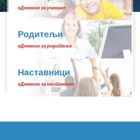
еДневник за ученике
Родитељи
еДневник за родитеље
Наставници
еДневник за наставнике