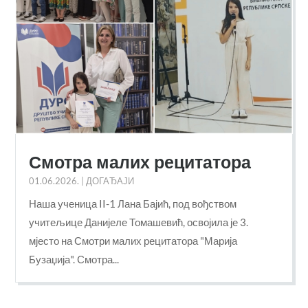
Смотра малих рецитатора
01.06.2026.
|
ДОГАЂАЈИ
Наша ученица II-1 Лана Бајић, под вођством
учитељице Данијеле Томашевић, освојила је 3.
мјесто на Смотри малих рецитатора "Марија
Бузаџија". Смотра...