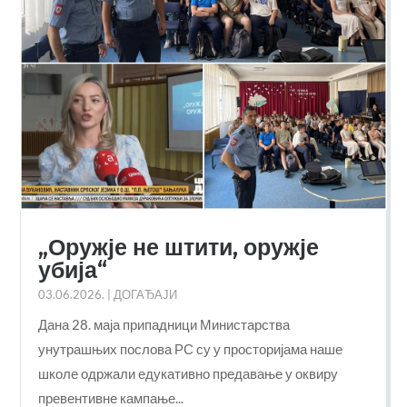
„Оружје не штити, оружје
убија“
03.06.2026.
|
ДОГАЂАЈИ
Дана 28. маја припадници Министарства
унутрашњих послова РС су у просторијама наше
школе одржали едукативно предавање у оквиру
превентивне кампање...