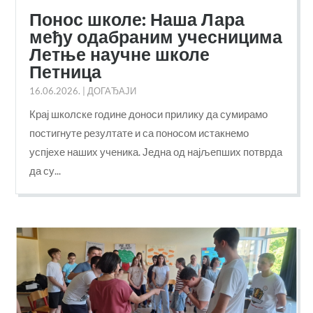
Понос школе: Наша Лара
међу одабраним учесницима
Летње научне школе
Петница
16.06.2026.
|
ДОГАЂАЈИ
Крај школске године доноси прилику да сумирамо
постигнуте резултате и са поносом истакнемо
успјехе наших ученика. Једна од најљепших потврда
да су...