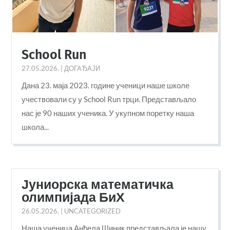
School Run
27.05.2026.
|
ДОГАЂАЈИ
Дана 23. маја 2023. године ученици наше школе
учествовали су у School Run трци. Представљало
нас је 90 наших ученика. У укупном поретку наша
школа...
Јуниорска математичка
олимпијада БиХ
26.05.2026.
|
UNCATEGORIZED
Наша ученица Анђела Шиник представљала је нашу