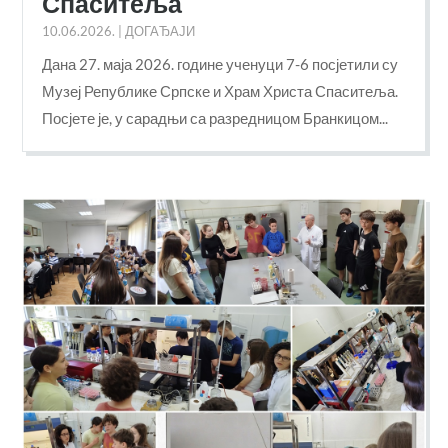
Спаситеља
10.06.2026.
|
ДОГАЂАЈИ
Дана 27. маја 2026. године ученуци 7-6 посјетили су
Музеј Републике Српске и Храм Христа Спаситеља.
Посјете је, у сарадњи са разредницом Бранкицом...