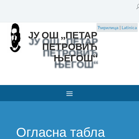
Ћирилица
|
Latinica
ЈУ ОШ „ПЕТАР
ПЕТРОВИЋ
ЊЕГОШ“
Огласна табла