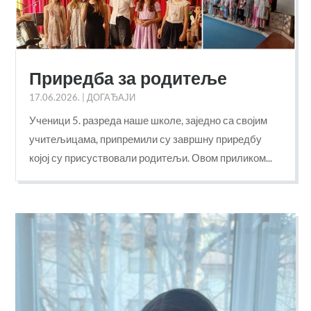
Приредба за родитеље
17.06.2026.
|
ДОГАЂАЈИ
Ученици 5. разреда наше школе, заједно са својим
учитељицама, припремили су завршну приредбу
којој су присуствовали родитељи. Овом приликом...