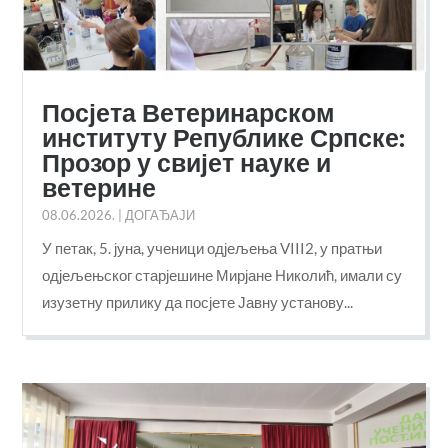
Посјета Ветеринарском
институту Републике Српске:
Прозор у свијет науке и
ветерине
08.06.2026.
|
ДОГАЂАЈИ
У петак, 5. јуна, ученици одјељења VIII2, у пратњи
одјељењског старјешине Мирјане Николић, имали су
изузетну прилику да посјете Јавну установу...