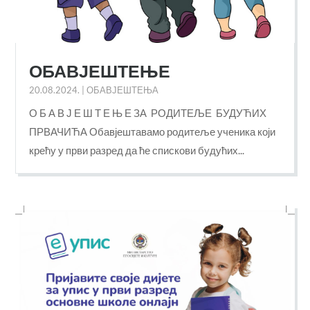
ОБАВЈЕШТЕЊЕ
20.08.2024.
|
ОБАВЈЕШТЕЊА
О Б А В Ј Е Ш Т Е Њ Е ЗА РОДИТЕЉЕ БУДУЋИХ
ПРВАЧИЋА Обавјештавамо родитеље ученика који
крећу у први разред да ће спискови будућих...