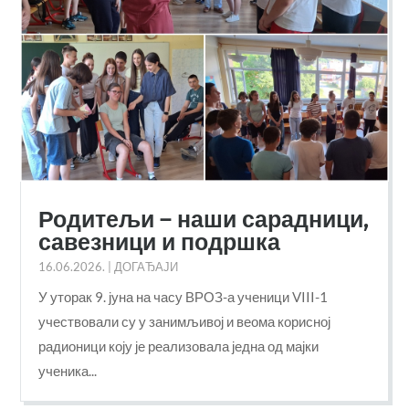
Родитељи – наши сарадници,
савезници и подршка
16.06.2026.
|
ДОГАЂАЈИ
У уторак 9. јуна на часу ВРОЗ-а ученици VIII-1
учествовали су у занимљивој и веома корисној
радионици коју је реализовала једна од мајки
ученика...