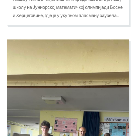
школу на Јуниорској математичкој олимпијади Босне
и Херцеговине, гдје је у укупном пласману заузела...