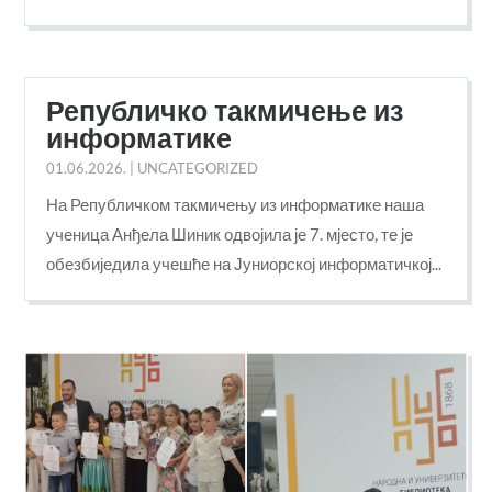
Републичко такмичење из
информатике
01.06.2026.
|
UNCATEGORIZED
На Републичком такмичењу из информатике наша
ученица Анђела Шиник одвојила је 7. мјесто, те је
обезбиједила учешће на Јуниорској информатичкој...