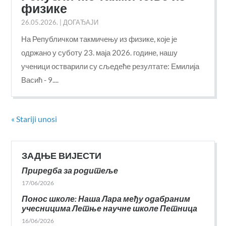
физике
26.05.2026.
|
ДОГАЂАЈИ
На Републичком такмичењу из физике, које је
одржано у суботу 23. маја 2026. године, нашу
ученици остварили су сљедеће резултате: Емилија
Васић - 9....
« Stariji unosi
ЗАДЊЕ ВИЈЕСТИ
Приредба за родитеље
17/06/2026
Понос школе: Наша Лара међу одабраним
учесницима Летње научне школе Петница
16/06/2026