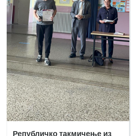
Републичко такмичење из