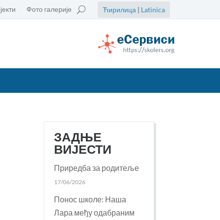
јекти
Фото галерије
Ћирилица
|
Latinica
ЗАДЊЕ
ВИЈЕСТИ
Приредба за родитеље
17/06/2026
Понос школе: Наша
Лара међу одабраним