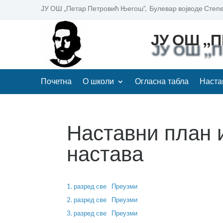
ЈУ ОШ „Петар Петровић Његош“, Булевар војводе Степе
ЈУ ОШ „
Почетна
О школи
Огласна табла
Наста
Наставни план 
настава
1. разред све
Преузми
2. разред све
Преузми
3. разред све
Преузми