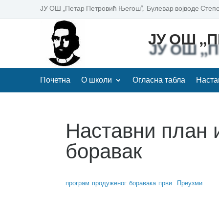
ЈУ ОШ „Петар Петровић Његош“, Булевар војводе Степе
ЈУ ОШ „
Почетна
О школи
Огласна табла
Наста
Наставни план 
боравак
програм_продуженог_боравака_први
Преузми