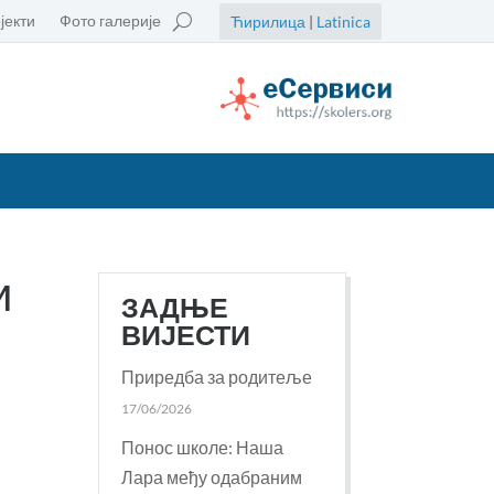
јекти
Фото галерије
Ћирилица
|
Latinica
и
ЗАДЊЕ
ВИЈЕСТИ
Приредба за родитеље
17/06/2026
Понос школе: Наша
Лара међу одабраним