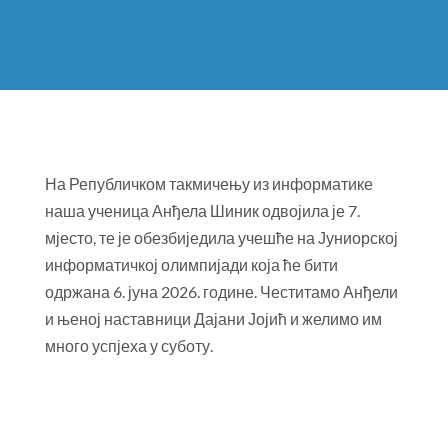
На Републичком такмичењу из информатике
наша ученица Анђела Шиник одвојила је 7.
мјесто, те је обезбиједила учешће на Јуниорској
информатичкој олимпијади која ће бити
одржана 6. јуна 2026. године. Честитамо Анђели
и њеној наставници Дајани Јојић и желимо им
много успјеха у суботу.