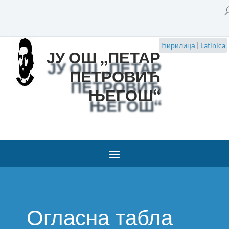
Ћирилица
|
Latinica
ЈУ ОШ „ПЕТАР
ПЕТРОВИЋ
ЊЕГОШ“
Огласна табла