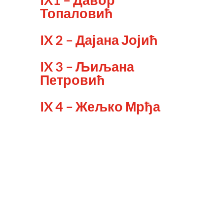
Топаловић
IX 2 – Дајана Јојић
IX 3 – Љиљана
Петровић
IX 4 – Жељко Мрђа