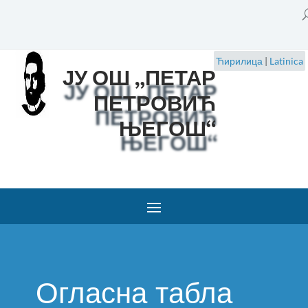
Ћирилица
|
Latinica
ЈУ ОШ „ПЕТАР
ПЕТРОВИЋ
ЊЕГОШ“
Огласна табла