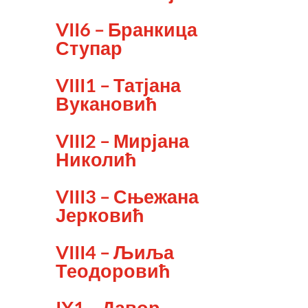
VII6 – Бранкица
Ступар
VIII1 – Татјана
Вукановић
VIII2 – Мирјана
Николић
VIII3 – Сњежана
Јерковић
VIII4 – Љиља
Теодоровић
IX1 – Давор