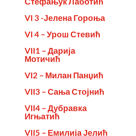
Стефањук Лаботић
VI 3 -Јелена Гороња
VI 4 – Урош Стевић
VII1 – Дарија
Мотичић
VI2 – Милан Панџић
VII3 – Сања Стојнић
VII4 – Дубравка
Игњатић
VII5 – Емилија Јелић