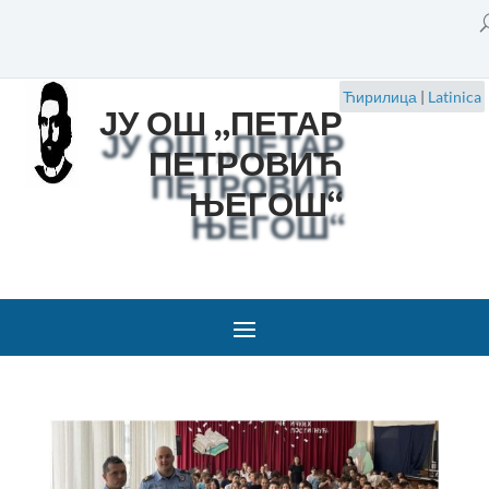
Ћирилица
|
Latinica
ЈУ ОШ „ПЕТАР
ПЕТРОВИЋ
ЊЕГОШ“