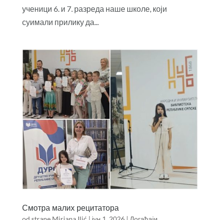
ученици 6. и 7. разреда наше школе, који
суимали прилику да...
Смотра малих рецитатора
od strane
Mirjana Ilić
|
јун 1, 2026
|
Догађаји