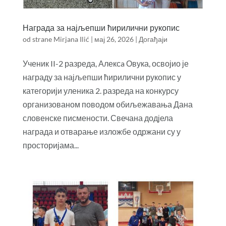
Награда за најљепши ћирилични рукопис
od strane
Mirjana Ilić
|
мај 26, 2026
|
Догађаји
Ученик II-2 разреда, Алексa Овука, освојио је
награду за најљепши ћирилични рукопис у
категорији уленика 2. разреда на конкурсу
организованом поводом обиљежавања Дана
словенске писмености. Свечана додјела
награда и отварање изложбе одржани су у
просторијама...