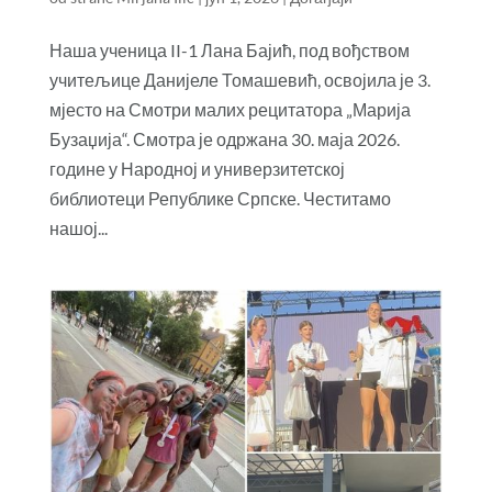
Наша ученица II-1 Лана Бајић, под вођством
учитељице Данијеле Томашевић, освојила је 3.
мјесто на Смотри малих рецитатора „Марија
Бузаџија“. Смотра је одржана 30. маја 2026.
године у Народној и универзитетској
библиотеци Републике Српске. Честитамо
нашој...