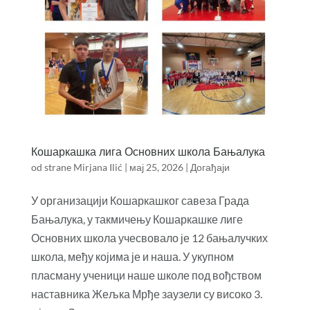
Кошаркашка лига Основних школа Бањалука
od strane
Mirjana Ilić
|
мај 25, 2026
|
Догађаји
У организацији Кошаркашког савеза Града
Бањалука, у такмичењу Кошаркашке лиге
Основних школа учесвовало је 12 бањалучких
школа, међу којима је и наша. У укупном
пласману ученици наше школе под вођством
наставника Жељка Мрђе заузели су високо 3.