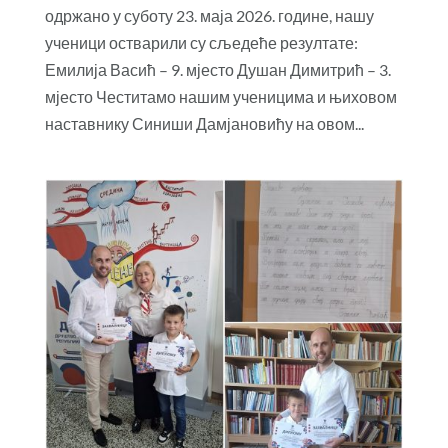
одржано у суботу 23. маја 2026. године, нашу
ученици остварили су сљедеће резултате:
Емилија Васић – 9. мјесто Душан Димитрић – 3.
мјесто Честитамо нашим ученицима и њиховом
наставнику Синиши Дамјановићу на овом...