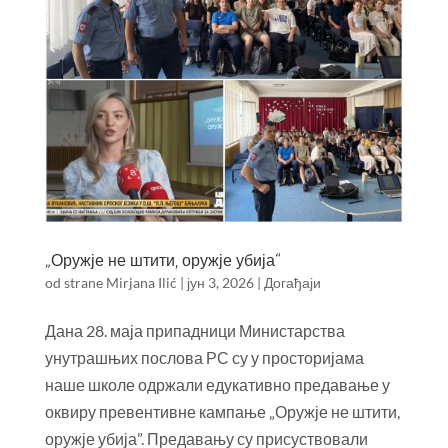
„Оружје не штити, оружје убија“
od strane
Mirjana Ilić
|
јун 3, 2026
|
Догађаји
Дана 28. маја припадници Министарства
унутрашњих послова РС су у просторијама
наше школе одржали едукативно предавање у
оквиру превентивне кампање „Оружје не штити,
оружје убија”. Предавању су присуствовали