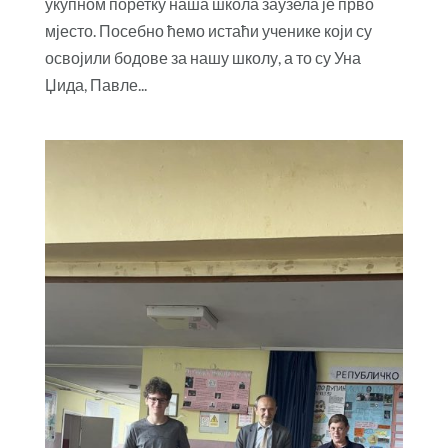
укупном поретку наша школа заузела је прво
мјесто. Посебно ћемо истаћи ученике који су
освојили бодове за нашу школу, а то су Уна
Џида, Павле...