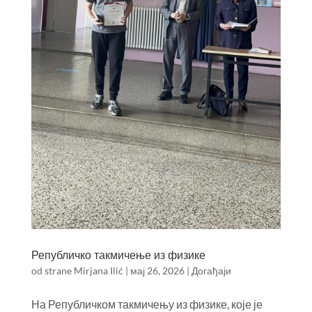
Републичко такмичење из физике
od strane
Mirjana Ilić
|
мај 26, 2026
|
Догађаји
На Републичком такмичењу из физике, које је