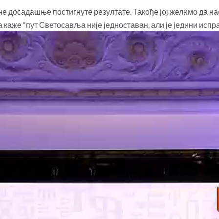
е досадашње постигнуте резултате. Такође јој желимо да нас
а каже “пут Светосавља није једноставан, али је једини испра