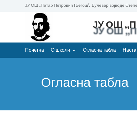
ЈУ ОШ „Петар Петровић Његош“, Булевар војводе Степе
ЈУ ОШ „
Почетна
О школи
Огласна табла
Наста
Огласна табла