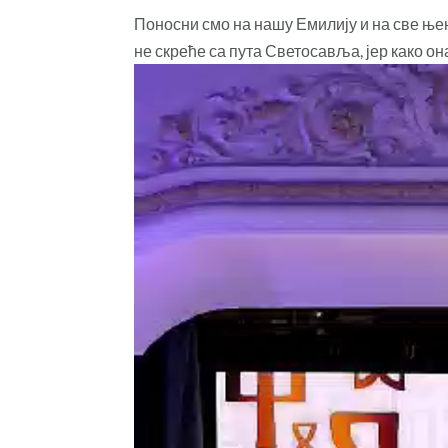
Поносни смо на нашу Емилију и на све њен
не скреће са пута Светосавља, јер како он