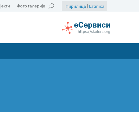
јекти
Фото галерије
Ћирилица
|
Latinica