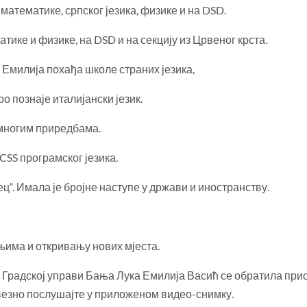
 математике, српског језика, физике и на DSD.
тике и физике, на DSD и на секцију из Црвеног крста.
 Емилија похађа школе страних језика,
о познаје италијански језик.
 многим приредбама.
SS програмског језика.
ц“. Имала је бројне наступе у држави и иностранству.
има и откривању нових мјеста.
Градској управи Бања Лука Емилија Васић се обратила прис
везно послушајте у приложеном видео-снимку.