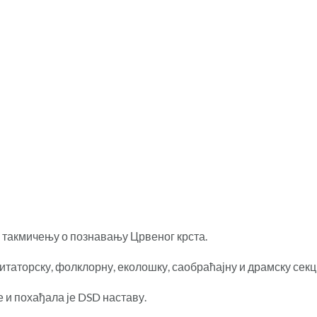
м такмичењу о познавању Црвеног крста.
цитаторску, фолклорну, еколошку, саобраћајну и драмску секц
е и похађала је DSD наставу.