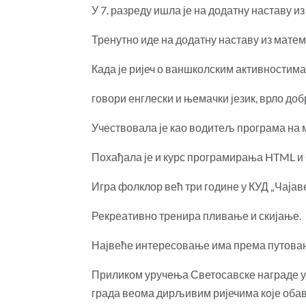
У 7. разреду ишла је на додатну наставу из
Тренутно иде на додатну наставу из матема
Када је ријеч о ваншколским активностима
говори енглески и њемачки језик, врло добр
Учествовала је као водитељ програма на
Похађала је и курс програмирања HTML и C
Игра фолклор већ три године у КУД „Чајаве
Рекреативно тренира пливање и скијање.
Највеће интересовање има према путовањ
Приликом уручења Светосавске награде у 
града веома дирљивим ријечима које оба