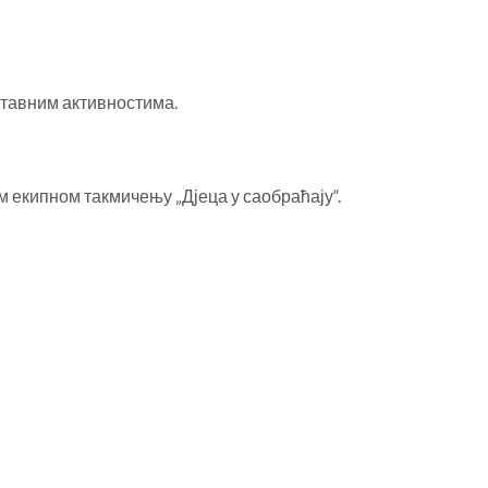
аставним активностима.
м екипном такмичењу „Дјеца у саобраћају“.