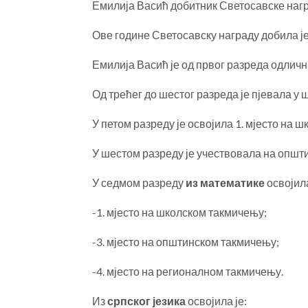
Емилија Васић добитник Светосавске наг
Ове године Светосавску награду добила ј
Емилија Васић је од првог разреда одличн
Од трећег до шестог разреда је пјевала у 
У петом разреду је освојила 1. мјесто на
У шестом разреду је учествовала на општ
У седмом разреду
из математике
освојила
-1. мјесто на школском такмичењу;
-3. мјесто на општинском такмичењу;
-4. мјесто на регионалном такмичењу.
Из
српског језика
освојила је: