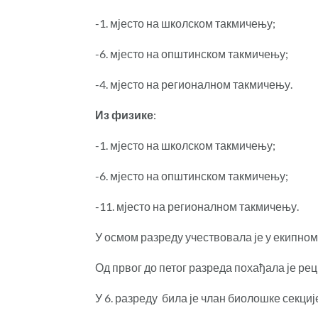
-1. мјесто на школском такмичењу;
-6. мјесто на општинском такмичењу;
-4. мјесто на регионалном такмичењу.
Из физике
:
-1. мјесто на школском такмичењу;
-6. мјесто на општинском такмичењу;
-11. мјесто на регионалном такмичењу.
У осмом разреду учествовала је у екипно
Од првог до петог разреда похађала је ре
У 6. разреду била је члан биолошке секциј