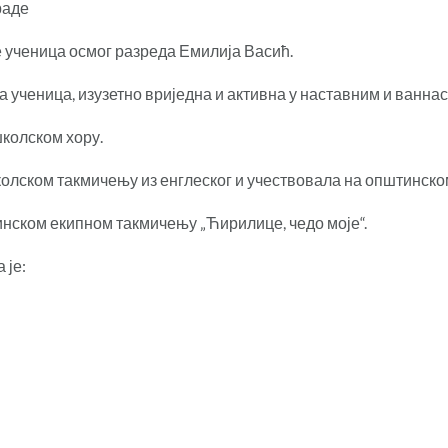
раде
е ученица осмог разреда Емилија Васић.
а ученица, изузетно вриједна и активна у наставним и ванн
школском хору.
 школском такмичењу из енглеског и учествовала на општинско
инском екипном такмичењу „Ћирилице, чедо моје“.
 је: