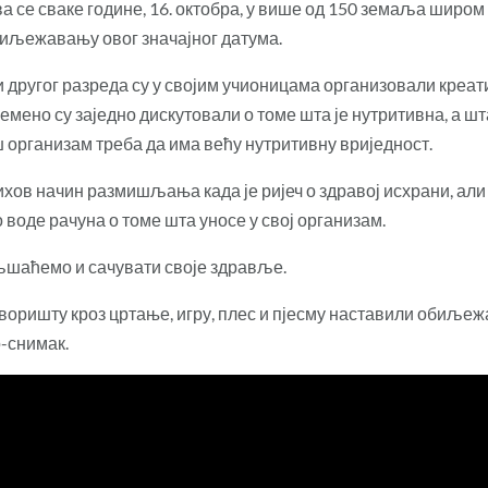
е сваке године, 16. октобра, у више од 150 земаља широм св
биљежавању овог значајног датума.
другог разреда су у својим учионицама организовали креати
мено су заједно дискутовали о томе шта је нутритивна, а шт
ш организам треба да има већу нутритивну вриједност.
хов начин размишљања када је ријеч о здравој исхрани, али и
 воде рачуна о томе шта уносе у свој организам.
љшаћемо и сачувати своје здравље.
воришту кроз цртање, игру, плес и пјесму наставили обиљеж
-снимак.