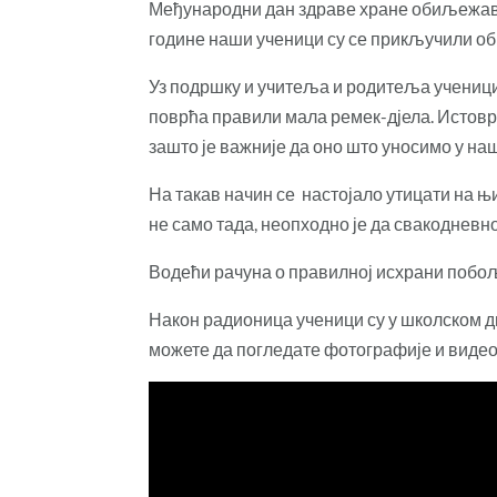
Међународни дан здраве хране обиљежава с
године наши ученици су се прикључили о
Уз подршку и учитеља и родитеља ученици 
поврћа правили мала ремек-дјела. Истовре
зашто је важније да оно што уносимо у на
На такав начин се настојало утицати на њи
не само тада, неопходно је да свакодневно
Водећи рачуна о правилној исхрани побо
Након радионица ученици су у школском д
можете да погледате фотографије и видео