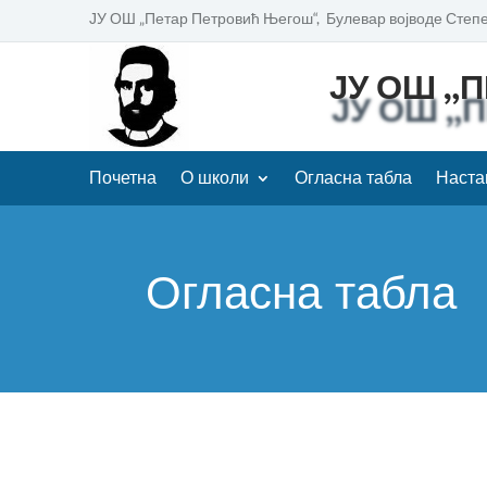
ЈУ ОШ „Петар Петровић Његош“, Булевар војводе Степе
ЈУ ОШ „
Почетна
О школи
Огласна табла
Наста
Огласна табла