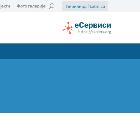
јекти
Фото галерије
Ћирилица
|
Latinica