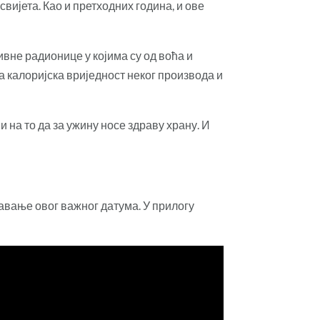
ијета. Као и претходних година, и ове
вне радионице у којима су од воћа и
а калоријска вриједност неког производа и
 на то да за ужину носе здраву храну. И
авање овог важног датума. У прилогу