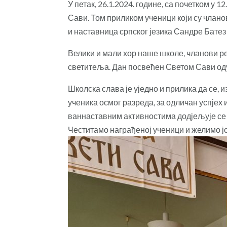
У петак, 26.1.2024. године, са почетком 
Сави. Том приликом ученици који су члано
и наставница српског језика Сандре Батез
Велики и мали хор наше школе, чланови ре
светитеља. Дан посвећен Светом Сави оду
Школска слава је уједно и прилика да се, 
ученика осмог разреда, за одличан успјех
ваннаставним активностима додјељује се 
Честитамо награђеној ученици и желимо ј