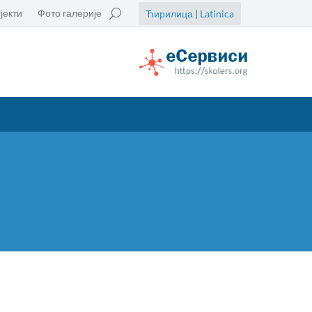
јекти
Фото галерије
Ћирилица
|
Latinica