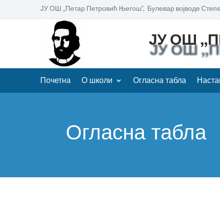
ЈУ ОШ „Петар Петровић Његош“, Булевар војводе Степе
ЈУ ОШ „
Почетна
О школи
Огласна табла
Наста
Огласна табла