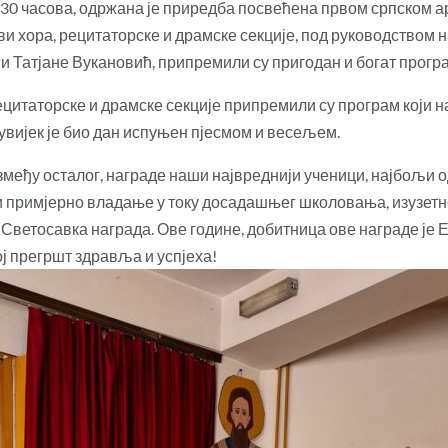
у 12.30 часова, одржана је приредба посвећена првом српском
ви хора, рецитаторске и драмске секције, под руководством 
 и Татјане Вукановић, припремили су пригодан и богат прогр
цитаторске и драмске секције припремили су програм који нас
вијек је био дан испуњен пјесмом и весељем.
између осталог, награде наши највреднији ученици, најбољи 
 и примјерно владање у току досадашњег школовања, изузетн
Светосавка награда. Ове године, добитница ове награде је 
ој прегршт здравља и успјеха!