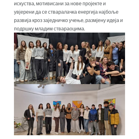
искуства, мотивисани за нове пројекте и
увјерени да се стваралачка енергија најбоље
развија кроз заједничко учење, размјену идеја и
подршку младим ствараоцима.