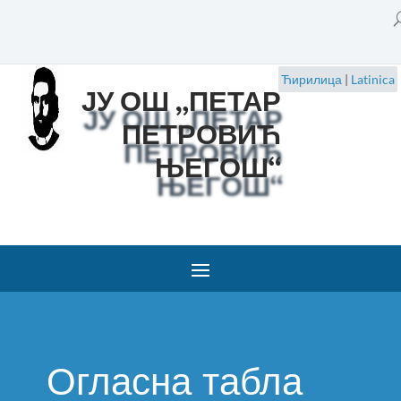
Ћирилица
|
Latinica
ЈУ ОШ „ПЕТАР
ПЕТРОВИЋ
ЊЕГОШ“
Огласна табла