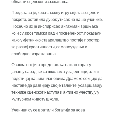
области сценског изражавања.
Представа је, кроз снажну игру свјетла, сцене и
покрета, оставила дубок утисак на наше ученике.
Посебно их је инспирисао ангажман вршњака
који су, кроз тимски рад и посвећеност, показали
како умјетничко стваралаштво постаје простор
за развој креативности, самопоуздања и
слободног изражавања.
Оваква посјета представља важан корак у
јачању сарадње са школама у заједници, али и
подстицај нашим члановима Драмске секције да
наставе да развијају своје таленте, усавршавају
технике сценског наступа и активно учествују у
културном животу школе.
Ученици су се вратили богатији за нова