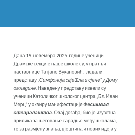
Дана 19. новембра 2025. године ученици
Драмске секције наше школе су, у пратњи
наставнице Татјане Вукановић, гледали
представу
„Симфонија свјетла и сјене“
у Дому
омладине.
Наведену представу извели су
ученици Католичког школског центра „Бл. Иван
Мерц“ у оквиру манифестације
Фестивал
стваралаштва
.
Овај догађај био је изузетна
прилика за његовање сарадње међу школама,
те за размјену знања, вјештина и нових идеја у