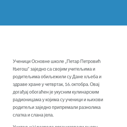
Ученици Основне школе „Петар Петровић
Његош“ заједно са својим учитељима и
родитељима обиљежили су Дане хљеба и
здраве хране у четвртак, 16. октобра. Овај
догађај обогаћен је укусним кулинарским
радионицама у којима су ученици и њихови
родитељи заједно припремали разнолика
слатка и слана јела.
Учитељи V разреда организовали су ову