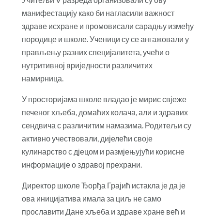
манифестацију како би нагласили важност
здраве исхране и промовисали сарадњу између
породице и школе. Ученици су се ангажовали у
прављењу разних специјалитета, учећи о
нутритивној вриједности различитих
намирница.
У просторијама школе владао је мирис свјеже
печеног хљеба, домаћих колача, али и здравих
сендвича с различитим намазима. Родитељи су
активно учествовали, дијелећи своје
кулинарство с дјецом и размјењујући корисне
информације о здравој прехрани.
Директор школе Ђорђа Грајић истакла је да је
ова иницијатива имала за циљ не само
прославити Дане хљеба и здраве хране већ и