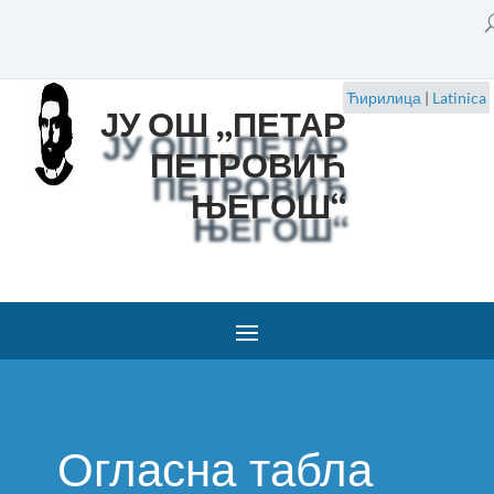
Ћирилица
|
Latinica
ЈУ ОШ „ПЕТАР
ПЕТРОВИЋ
ЊЕГОШ“
Огласна табла