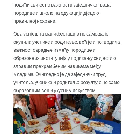
подићи свијест о важности заједничког рада
породице и школе на едукацији дјеце о
правилној исхрани.
Ова успјешна манифестација не само да је
окупила ученике и родитеље, већ је и потврдила
важност сарадње између породице и
образовних институција у подизању свијести о
здравим прехрамбеним навикама међу
младима. Очигледно је да заједнички труд
учитеља, ученика и родитеља резултује не само
образовним већ и укусним искуством.